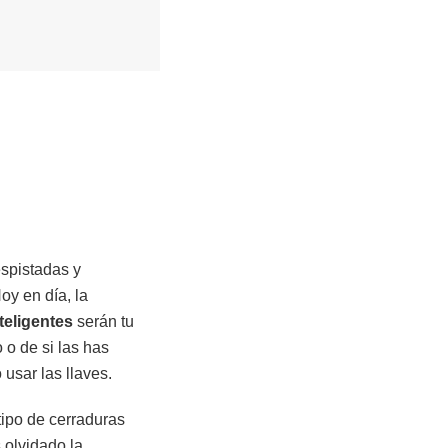
espistadas y
oy en día, la
teligentes
serán tu
 o de si las has
usar las llaves.
tipo de cerraduras
s olvidado la