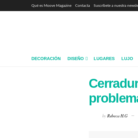
Qué es Moove Magazine
Contacta
Suscríbete a nuestra newsle
DECORACIÓN
DISEÑO
LUGARES
LUJO
Cerradur
problema
by
Rebeca H.G