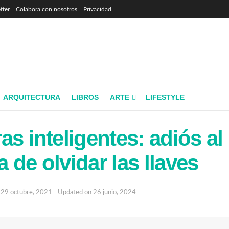
tter
Colabora con nosotros
Privacidad
ARQUITECTURA
LIBROS
ARTE
LIFESTYLE
as inteligentes: adiós al
 de olvidar las llaves
29 octubre, 2021 - Updated on 26 junio, 2024