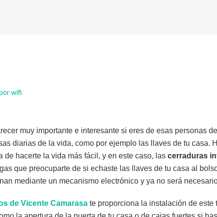
por wifi
parecer muy importante e interesante si eres de esas personas d
sas diarias de la vida, como por ejemplo las llaves de tu casa. H
 de hacerte la vida más fácil, y en este caso, las
cerraduras in
gas que preocuparte de si echaste las llaves de tu casa al bolso
nan mediante un mecanismo electrónico y ya no será necesario 
ros de Vicente Camarasa
te proporciona la instalación de este 
como la apertura de la puerta de tu casa o de cajas fuertes si ha