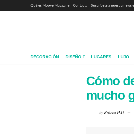
Qué es Moove Magazine
Contacta
Suscríbete a nuestra newsle
DECORACIÓN
DISEÑO
LUGARES
LUJO
Cómo dec
mucho g
by
Rebeca H.G