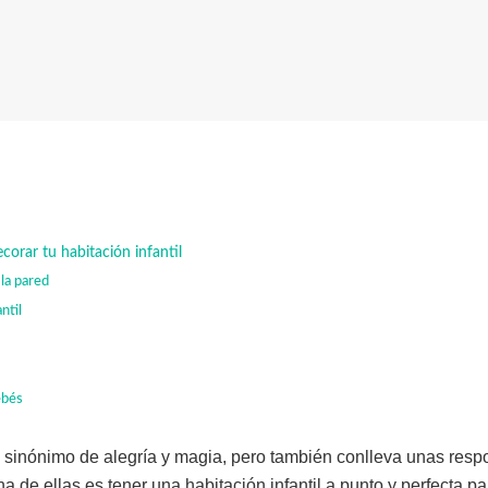
corar tu habitación infantil
 la pared
ntil
ebés
 sinónimo de alegría y magia, pero también conlleva unas resp
a de ellas es tener una habitación infantil a punto y perfecta pa