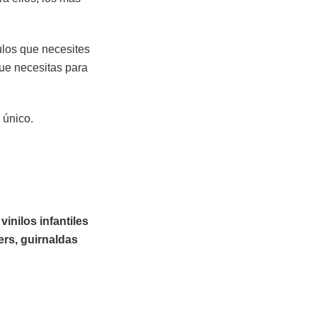
culos que necesites
que necesitas para
 único.
n
vinilos infantiles
ers, guirnaldas