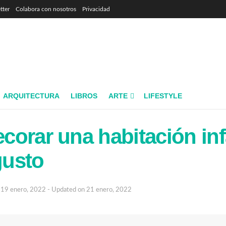
tter
Colabora con nosotros
Privacidad
ARQUITECTURA
LIBROS
ARTE
LIFESTYLE
orar una habitación inf
usto
19 enero, 2022 - Updated on 21 enero, 2022