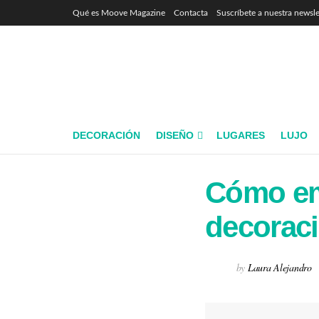
Qué es Moove Magazine
Contacta
Suscríbete a nuestra newsle
DECORACIÓN
DISEÑO
LUGARES
LUJO
Cómo em
decoraci
by
Laura Alejandro