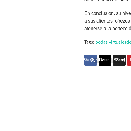
En conclusión, su nive
a sus clientes, ofrezc
atenerse a la perfecci
Tags:
bodas virtuales
de
Share
301
Tweet
188
Send