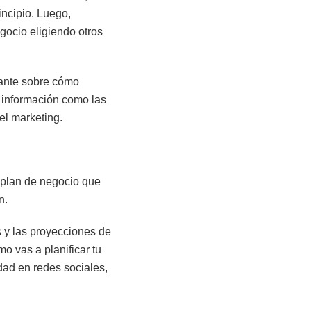
incipio. Luego,
gocio eligiendo otros
tante sobre cómo
á información como las
el marketing.
n plan de negocio que
ón.
s y las proyecciones de
o vas a planificar tu
dad en redes sociales,