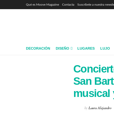
Qué es Moove Magazine
Contacta
Suscríbete a nuestra newsle
DECORACIÓN
DISEÑO
LUGARES
LUJO
Conciert
San Bart
musical 
by
Laura Alejandro