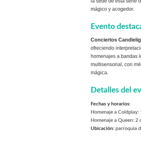
la sede de esta serie
mágico y acogedor.
Evento destac
Conciertos Candlelig
ofreciendo interpreta
homenajes a bandas l
multisensorial, con m
mágica.
Detalles del e
Fechas y horarios
:
Homenaje a Coldplay: 1
Homenaje a Queen: 2 de
Ubicación
: parroquia 