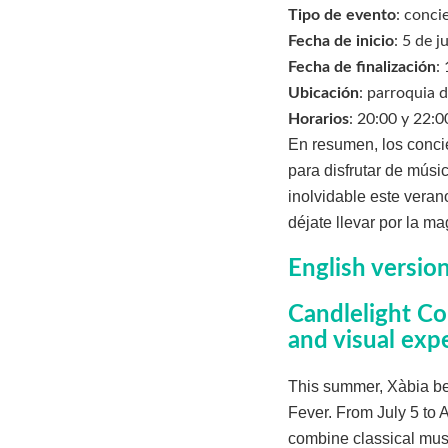
Tipo de evento
: conci
Fecha de inicio
: 5 de j
Fecha de finalización
:
Ubicación
: parroquia 
Horarios
: 20:00 y 22:0
En resumen, los conci
para disfrutar de músi
inolvidable este veran
déjate llevar por la ma
English versio
Candlelight Co
and visual exp
This summer, Xàbia bec
Fever. From July 5 to A
combine classical mus