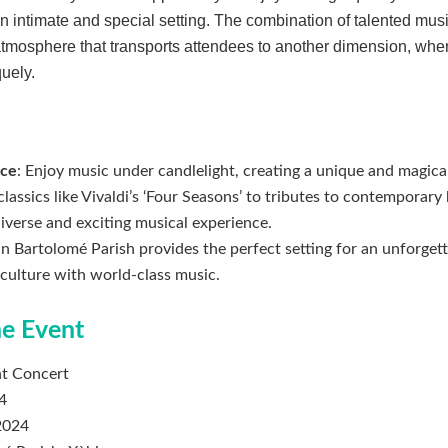
an intimate and special setting. The combination of talented mus
tmosphere that transports attendees to another dimension, whe
uely.
nce
: Enjoy music under candlelight, creating a unique and magic
classics like Vivaldi’s ‘Four Seasons’ to tributes to contemporary
diverse and exciting musical experience.
an Bartolomé Parish provides the perfect setting for an unforget
culture with world-class music.
e Event
ht Concert
24
 2024