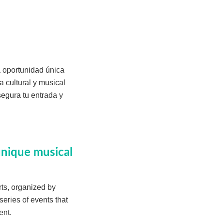
a oportunidad única
a cultural y musical
segura tu entrada y
unique musical
rts, organized by
series of events that
ent.