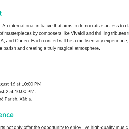
t
s
: An international initiative that aims to democratize access to c
 of masterpieces by composers like Vivaldi and thrilling tributes
A, and Queen. Each concert will be a multisensory experience,
he parish and creating a truly magical atmosphere.
ugust 16 at 10:00 PM.
ust 2 at 10:00 PM.
é Parish, Xàbia.
ence
s not only offer the opportunity to enjoy live high-quality music