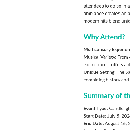
attendees to do so in 
ambiance creates an a
modern hits blend uniq
Why Attend?
Multisensory Experie
Musical Variety
: From 
each concert offers a 
Unique Setting
: The S
combining history and 
Summary of th
Event Type
: Candlelig
Start Date
: July 5, 20
End Date
: August 16,