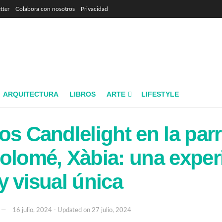
tter
Colabora con nosotros
Privacidad
ARQUITECTURA
LIBROS
ARTE
LIFESTYLE
os Candlelight en la par
olomé, Xàbia: una exper
y visual única
16 julio, 2024 - Updated on 27 julio, 2024