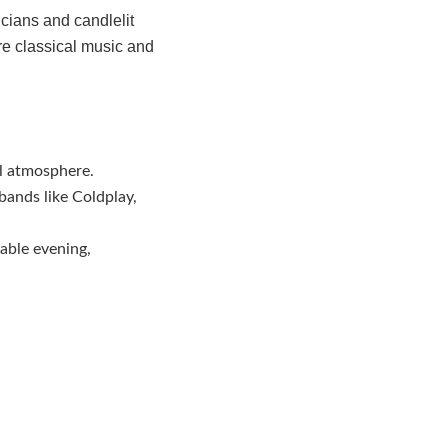
icians and candlelit
re classical music and
al atmosphere.
 bands like Coldplay,
table evening,