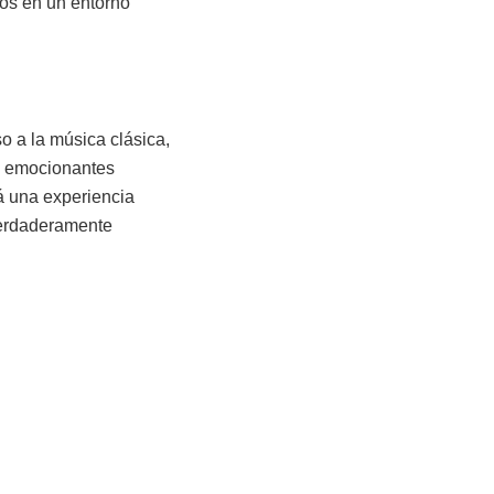
os en un entorno
so a la música clásica,
 y emocionantes
 una experiencia
verdaderamente