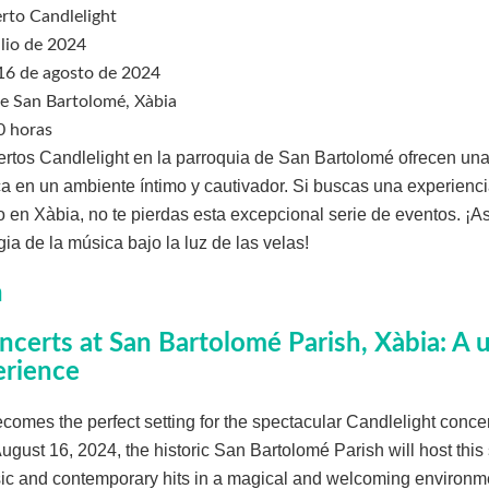
erto Candlelight
ulio de 2024
 16 de agosto de 2024
de San Bartolomé, Xàbia
0 horas
ertos Candlelight en la parroquia de San Bartolomé ofrecen un
ca en un ambiente íntimo y cautivador. Si buscas una experienci
o en Xàbia, no te pierdas esta excepcional serie de eventos. ¡A
gia de la música bajo la luz de las velas!
n
ncerts at San Bartolomé Parish, Xàbia: A 
erience
omes the perfect setting for the spectacular Candlelight conce
ugust 16, 2024, the historic San Bartolomé Parish will host this 
ic and contemporary hits in a magical and welcoming environm