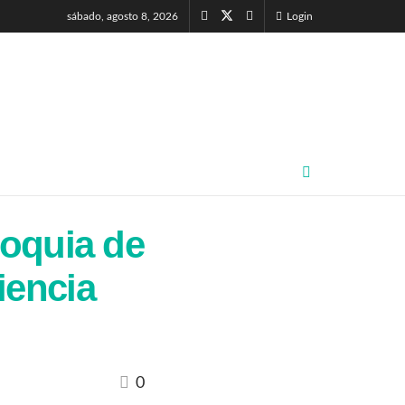
sábado, agosto 8, 2026
Login
roquia de
iencia
0