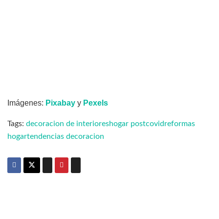
Imágenes:
Pixabay
y
Pexels
Tags:
decoracion de interiores
hogar postcovid
reformas
hogar
tendencias decoracion