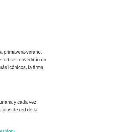
ma primavera-verano.
e red se convertirán en
ás icónicos, la firma
uriana y cada vez
tidos de red de la
fashion»