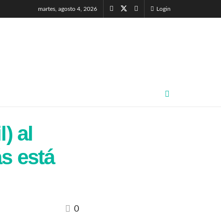
martes, agosto 4, 2026
Login
) al
ás está
0