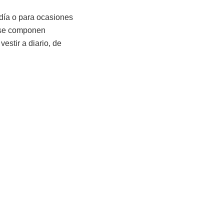
 día o para ocasiones
o se componen
estir a diario, de