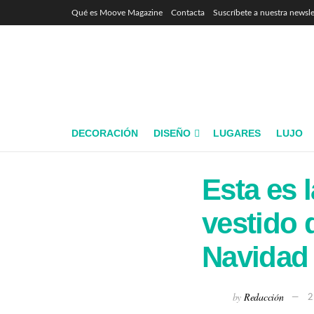
Qué es Moove Magazine
Contacta
Suscríbete a nuestra newsle
DECORACIÓN
DISEÑO
LUGARES
LUJO
Esta es l
vestido 
Navidad
by
Redacción
2