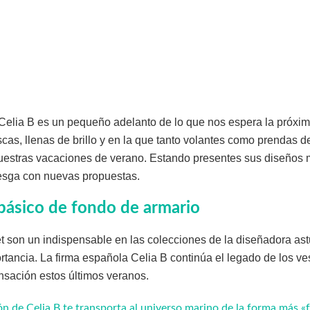
 Celia B es un pequeño adelanto de lo que nos espera la próxi
scas, llenas de brillo y en la que tanto volantes como prendas d
uestras vacaciones de verano. Estando presentes sus diseños m
iesga con nuevas propuestas.
 básico de fondo de armario
t son un indispensable en las colecciones de la diseñadora ast
ancia. La firma española Celia B continúa el legado de los ves
nsación estos últimos veranos.
n de Celia B te transporta al universo marino de la forma más «