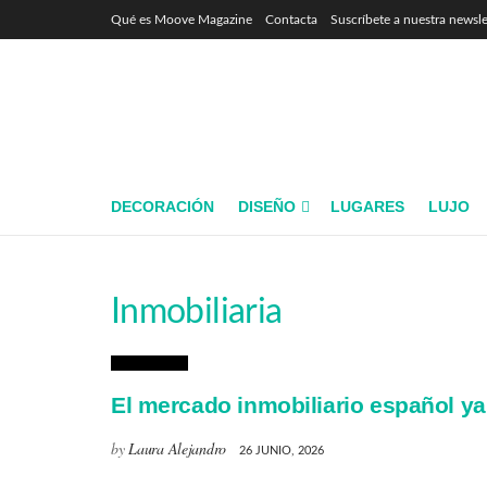
Qué es Moove Magazine
Contacta
Suscríbete a nuestra newsle
DECORACIÓN
DISEÑO
LUGARES
LUJO
Inmobiliaria
Inmobiliaria
El mercado inmobiliario español ya 
by
Laura Alejandro
26 JUNIO, 2026