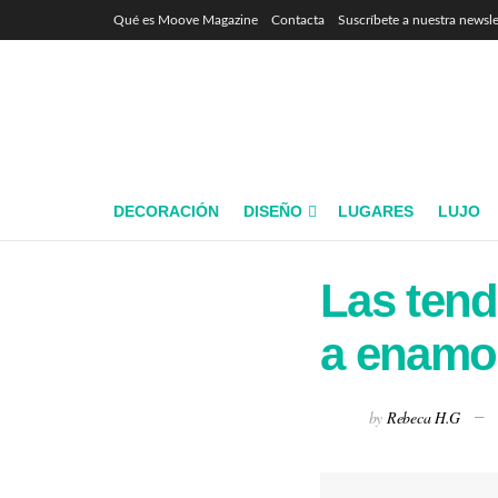
Qué es Moove Magazine
Contacta
Suscríbete a nuestra newsle
DECORACIÓN
DISEÑO
LUGARES
LUJO
Las tend
a enamo
by
Rebeca H.G