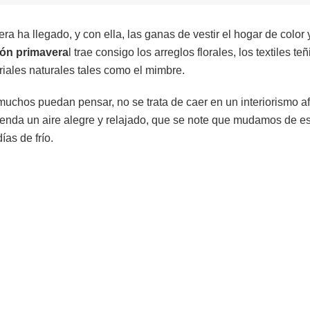
era ha llegado, y con ella, las ganas de vestir el hogar de colo
ión
primavera
l trae consigo los arreglos florales, los textiles t
riales naturales tales como el mimbre.
 muchos puedan pensar, no se trata de caer en un interiorismo 
vienda un aire alegre y relajado, que se note que mudamos de e
días de frío.