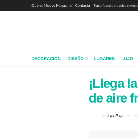
Qué es Moove Magazine
Contacta
Suscríbete a nuestra newsle
DECORACIÓN
DISEÑO
LUGARES
LUJO
¡Llega l
de aire f
by
Ana Poyo
2