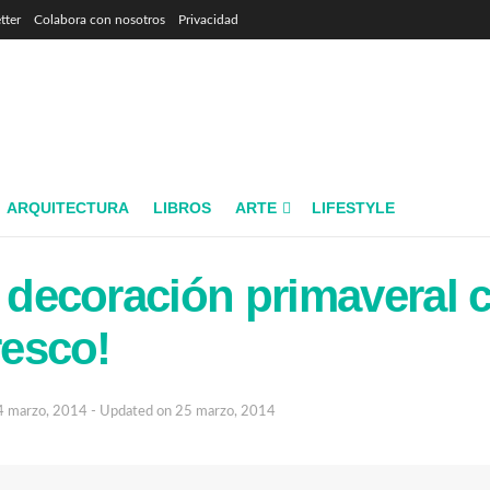
tter
Colabora con nosotros
Privacidad
ARQUITECTURA
LIBROS
ARTE
LIFESTYLE
a decoración primaveral 
resco!
4 marzo, 2014 - Updated on 25 marzo, 2014