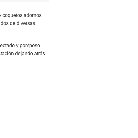
r y coquetos adornos
eñidos de diversas
afectado y pomposo
stación dejando atrás