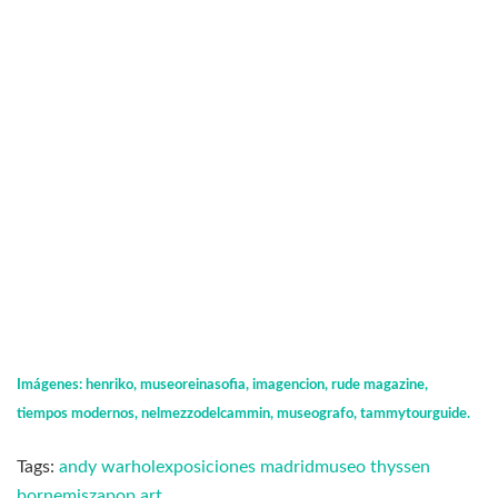
Imágenes: henriko, museoreinasofia, imagencion, rude magazine,
tiempos modernos, nelmezzodelcammin, museografo, tammytourguide.
Tags:
andy warhol
exposiciones madrid
museo thyssen
bornemisza
pop art