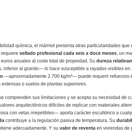
bilidad química, el mármol presenta otras particularidades que
requiere
sellado profesional cada seis a doce meses
, un m
euros anuales al coste total de propiedad. Su
dureza relativa
 inferior al granito— lo hace susceptible a rayados visibles en 
vo
—aproximadamente 2.700 kg/m³— puede requerir refuerzos e
s extensas o suelos de plantas superiores.
e comprenden sus limitaciones y se acepta su necesidad de cu
alores arquitectónicos difíciles de replicar con materiales alter
sa con vetas irrepetibles— aporta carácter escultórico a cualq
da
contribuye a la regulación pasiva de temperatura. Su
durabi
antiene adecuadamente. Y su
valor de reventa
en viviendas de 