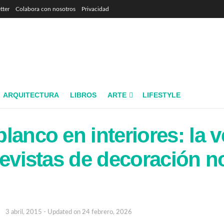
tter
Colabora con nosotros
Privacidad
ARQUITECTURA
LIBROS
ARTE
LIFESTYLE
lanco en interiores: la 
revistas de decoración n
3 abril, 2015 - Updated on 24 febrero, 2026