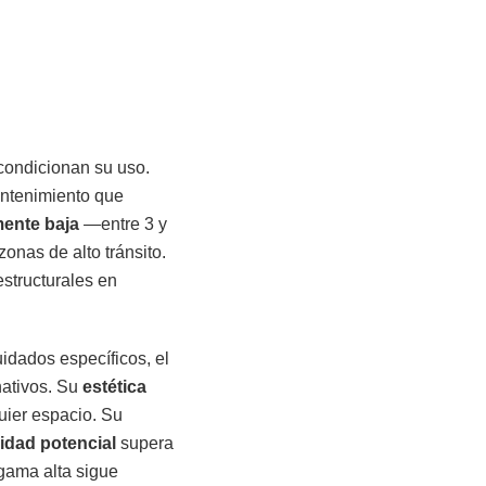
 condicionan su uso.
antenimiento que
mente baja
—entre 3 y
zonas de alto tránsito.
structurales en
idados específicos, el
nativos. Su
estética
uier espacio. Su
lidad potencial
supera
gama alta sigue