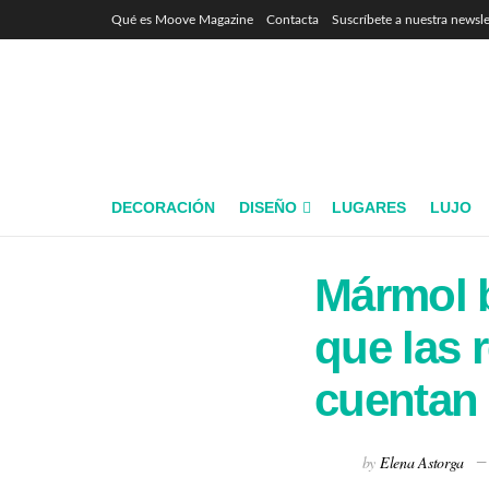
Qué es Moove Magazine
Contacta
Suscríbete a nuestra newsle
DECORACIÓN
DISEÑO
LUGARES
LUJO
Mármol b
que las 
cuentan
by
Elena Astorga