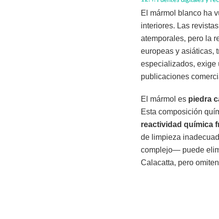
Fuentes digitales y re
El mármol blanco ha vu
interiores. Las revist
atemporales, pero la r
europeas y asiáticas, 
especializados, exige
publicaciones comerci
El mármol es
piedra c
Esta composición quími
reactividad química f
de limpieza inadecuad
complejo— puede elimi
Calacatta, pero omiten