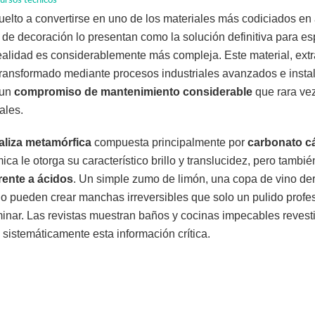
cursos técnicos
elto a convertirse en uno de los materiales más codiciados en 
as de decoración lo presentan como la solución definitiva para e
ealidad es considerablemente más compleja. Este material, ext
transformado mediante procesos industriales avanzados e insta
 un
compromiso de mantenimiento considerable
que rara ve
ales.
aliza metamórfica
compuesta principalmente por
carbonato cá
ca le otorga su característico brillo y translucidez, pero tambi
rente a ácidos
. Un simple zumo de limón, una copa de vino de
o pueden crear manchas irreversibles que solo un pulido profe
nar. Las revistas muestran baños y cocinas impecables reves
 sistemáticamente esta información crítica.