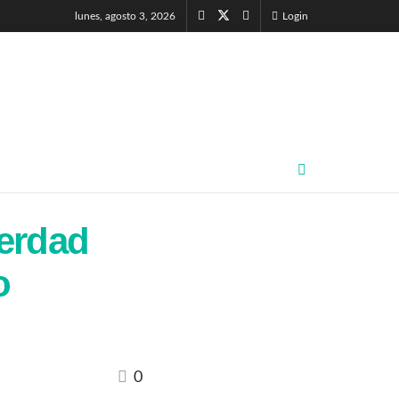
lunes, agosto 3, 2026
Login
verdad
o
0