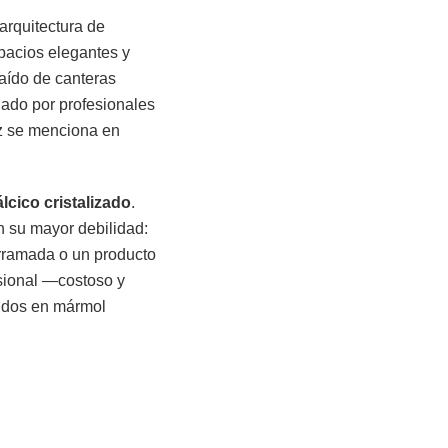
arquitectura de
spacios elegantes y
raído de canteras
lado por profesionales
z se menciona en
lcico cristalizado
.
én su mayor debilidad:
rramada o un producto
sional —costoso y
tidos en mármol