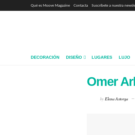
Qué es Moove Magazine
Contacta
Suscríbete a nuestra newsle
DECORACIÓN
DISEÑO
LUGARES
LUJO
Omer Arb
by
Elena Astorga