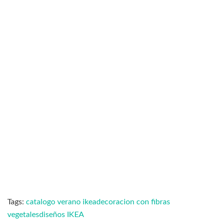
Tags:
catalogo verano ikea
decoracion con fibras
vegetales
diseños IKEA