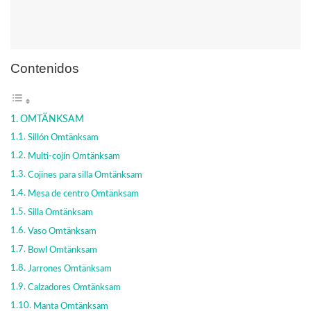
Contenidos
OMTÄNKSAM
Sillón Omtänksam
Multi-cojín Omtänksam
Cojines para silla Omtänksam
Mesa de centro Omtänksam
Silla Omtänksam
Vaso Omtänksam
Bowl Omtänksam
Jarrones Omtänksam
Calzadores Omtänksam
Manta Omtänksam