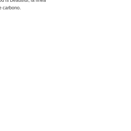
is Beautiful, la línea
de carbono.