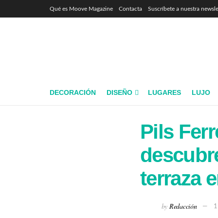
Qué es Moove Magazine
Contacta
Suscríbete a nuestra newsle
DECORACIÓN
DISEÑO
LUGARES
LUJO
Pils Fer
descubre
terraza 
by
Redacción
1