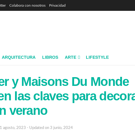
tter
Colabora con nosotros
Privacidad
ARQUITECTURA
LIBROS
ARTE
LIFESTYLE
rer y Maisons Du Monde
n las claves para decora
en verano
1 agosto, 2023 - Updated on 3 junio, 2024