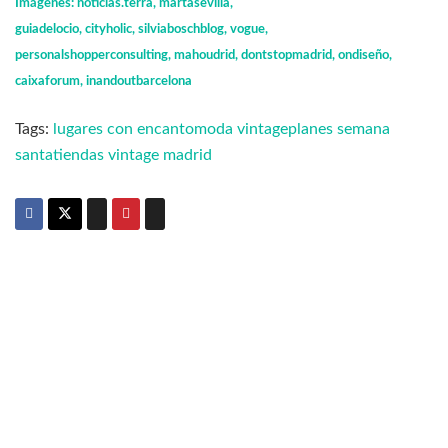
Imágenes: noticias.terra, martasevilla,
guiadelocio, cityholic, silviaboschblog, vogue,
personalshopperconsulting, mahoudrid, dontstopmadrid, ondiseño,
caixaforum, inandoutbarcelona
Tags:
lugares con encanto
moda vintage
planes semana
santa
tiendas vintage madrid