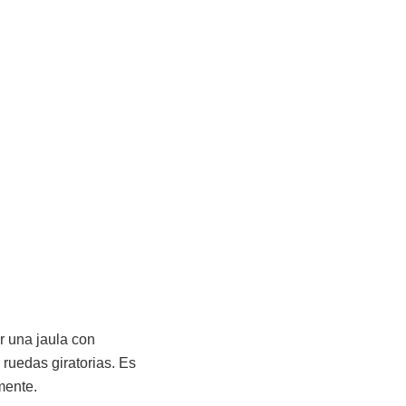
r una jaula con
ruedas giratorias. Es
mente.