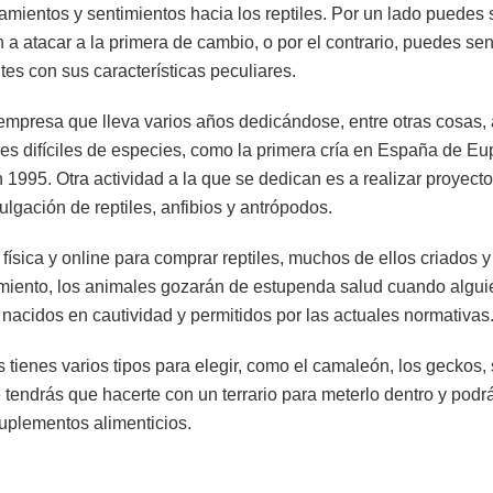
mientos y sentimientos hacia los reptiles. Por un lado puedes 
n a atacar a la primera de cambio, o por el contrario, puedes sen
es con sus características peculiares.
mpresa que lleva varios años dedicándose, entre otras cosas, a 
es difíciles de especies, como la primera cría en España de E
1995. Otra actividad a la que se dedican es a realizar proyect
ulgación de reptiles, anfibios y antrópodos.
física y online para comprar reptiles, muchos de ellos criados y
iento, los animales gozarán de estupenda salud cuando algui
 nacidos en cautividad y permitidos por las actuales normativas
es tienes varios tipos para elegir, como el camaleón, los geckos, 
tendrás que hacerte con un terrario para meterlo dentro y podrá
uplementos alimenticios.