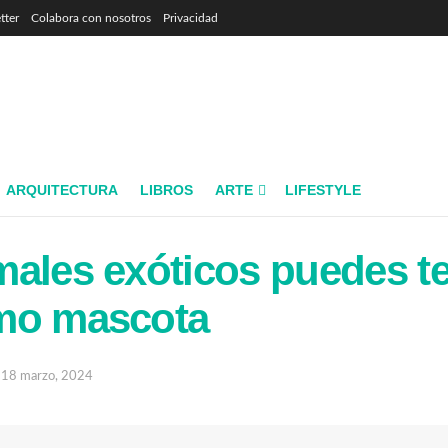
tter
Colabora con nosotros
Privacidad
ARQUITECTURA
LIBROS
ARTE
LIFESTYLE
ales exóticos puedes t
mo mascota
18 marzo, 2024