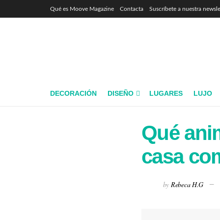
Qué es Moove Magazine
Contacta
Suscríbete a nuestra newsle
DECORACIÓN
DISEÑO
LUGARES
LUJO
Qué anim
casa co
by
Rebeca H.G