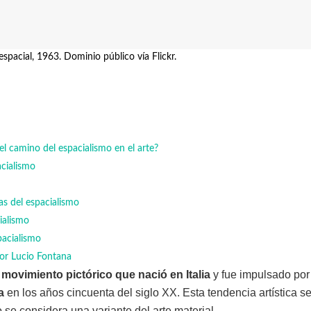
spacial, 1963. Dominio público vía Flickr.
el camino del espacialismo en el arte?
acialismo
cas del espacialismo
ialismo
spacialismo
por Lucio Fontana
 movimiento pictórico que nació en Italia
y fue impulsado por e
a
en los años cincuenta del siglo XX. Esta tendencia artística s
 se considera una variante del arte material.