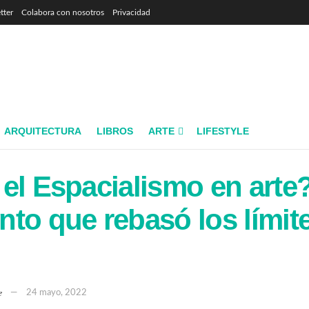
tter
Colabora con nosotros
Privacidad
ARQUITECTURA
LIBROS
ARTE
LIFESTYLE
el Espacialismo en arte?
to que rebasó los límite
e
24 mayo, 2022