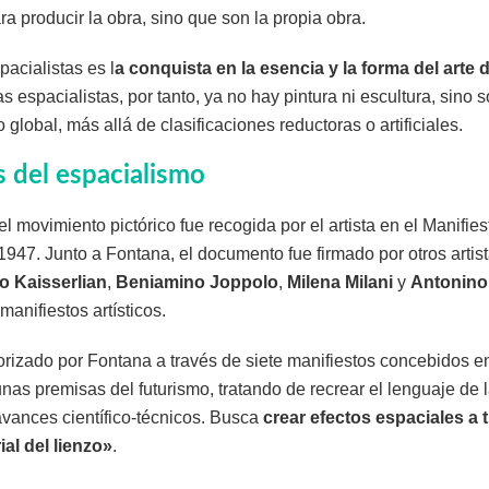
ra producir la obra, sino que son la propia obra.
pacialistas es l
a conquista en la esencia y la forma del arte 
tas espacialistas, por tanto, ya no hay pintura ni escultura, sino 
global, más allá de clasificaciones reductoras o artificiales.
s del espacialismo
l movimiento pictórico fue recogida por el artista en el Manifie
947. Junto a Fontana, el documento fue firmado por otros artis
o Kaisserlian
,
Beniamino Joppolo
,
Milena Milani
y
Antonino 
manifiestos artísticos.
orizado por Fontana a través de siete manifiestos concebidos e
nas premisas del futurismo, tratando de recrear el lenguaje de l
avances científico-técnicos. Busca
crear efectos espaciales a 
al del lienzo»
.