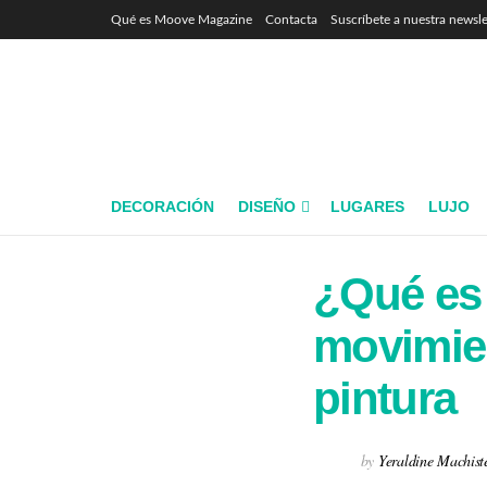
Qué es Moove Magazine
Contacta
Suscríbete a nuestra newsle
DECORACIÓN
DISEÑO
LUGARES
LUJO
¿Qué es 
movimien
pintura
by
Yeraldine Machist