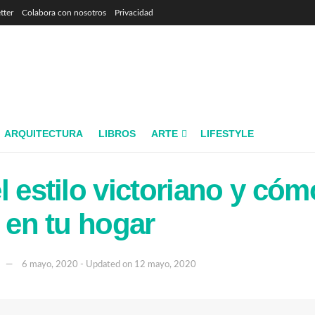
tter
Colabora con nosotros
Privacidad
ARQUITECTURA
LIBROS
ARTE
LIFESTYLE
l estilo victoriano y cóm
o en tu hogar
6 mayo, 2020 - Updated on 12 mayo, 2020