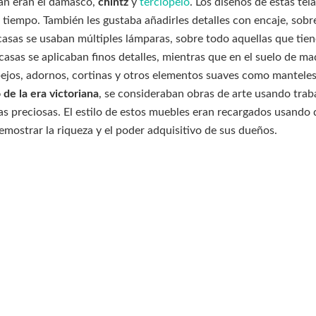
ban eran el damasco,
chintz
y
terciopelo
. Los diseños de estas te
 tiempo. También les gustaba añadirles detalles con encaje, sobre
 casas se usaban múltiples lámparas, sobre todo aquellas que tien
 casas se aplicaban finos detalles, mientras que en el suelo de m
ejos, adornos, cortinas y otros elementos suaves como manteles 
 de la era victoriana
, se consideraban obras de arte usando traba
 preciosas. El estilo de estos muebles eran recargados usando 
emostrar la riqueza y el poder adquisitivo de sus dueños.