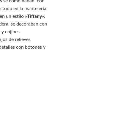
las se combinaban con
 todo en la mantelería.
en un estilo »
Tiffany
».
adera, se decoraban con
y cojines.
jos de relieves
detalles con botones y