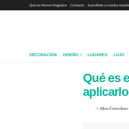
Qué es Moove Magazine
Contacta
Suscríbete a nuestra newsle
DECORACIÓN
DISEÑO
LUGARES
LUJO
Qué es e
aplicarl
by
Idoia Corrochano