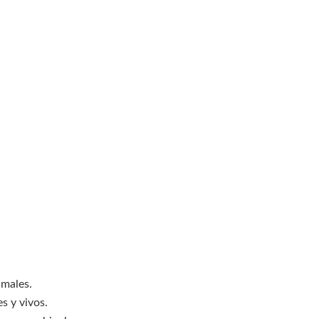
imales.
s y vivos.