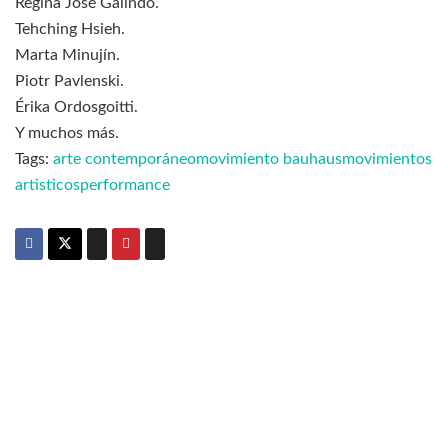
Regina José Galindo.
Tehching Hsieh.
Marta Minujín.
Piotr Pavlenski.
Érika Ordosgoitti.
Y muchos más.
Tags:
arte contemporáneo
movimiento bauhaus
movimientos
artisticos
performance