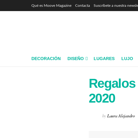
Qué es Moove Magazine
Contacta
Suscríbete a nuestra newsle
DECORACIÓN
DISEÑO
LUGARES
LUJO
Regalos 
2020
by
Laura Alejandro