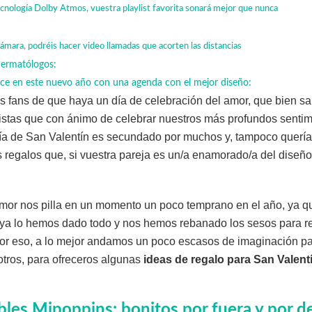
cnología Dolby Atmos, vuestra playlist favorita sonará mejor que nunca
mara, podréis hacer video llamadas que acorten las distancias
dermatólogos:
ice en este nuevo año con una agenda con el mejor diseño:
s fans de que haya un día de celebración del amor, que bien 
stas que con ánimo de celebrar nuestros más profundos sentim
Día de San Valentín es secundado por muchos y, tampoco querí
regalos que, si vuestra pareja es un/a enamorado/a del diseño
amor nos pilla en un momento un poco temprano en el año, ya 
ya lo hemos dado todo y nos hemos rebanado los sesos para re
 por eso, a lo mejor andamos un poco escasos de imaginación pa
tros, para ofreceros algunas
ideas de regalo para San Valent
bles Mipoppins: bonitos por fuera y por d