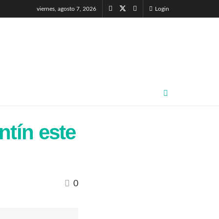
viernes, agosto 7, 2026
Login
ntín este
0