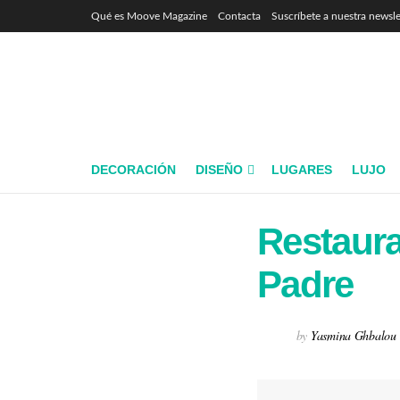
Qué es Moove Magazine
Contacta
Suscríbete a nuestra newsle
DECORACIÓN
DISEÑO
LUGARES
LUJO
Restauran
Padre
by
Yasmina Ghbalou