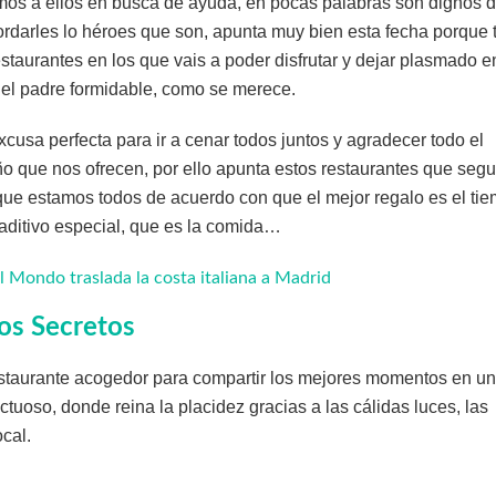
mos a ellos en busca de ayuda, en pocas palabras son dignos 
ordarles lo héroes que son, apunta muy bien esta fecha porque 
estaurantes en los que vais a poder disfrutar y dejar plasmado e
del padre formidable, como se merece.
xcusa perfecta para ir a cenar todos juntos y agradecer todo el
ño que nos ofrecen, por ello apunta estos restaurantes que segu
nque estamos todos de acuerdo con que el mejor regalo es el ti
aditivo especial, que es la comida…
l Mondo traslada la costa italiana a Madrid
os Secretos
taurante acogedor para compartir los mejores momentos en un
ctuoso, donde reina la placidez gracias a las cálidas luces, las
ocal.