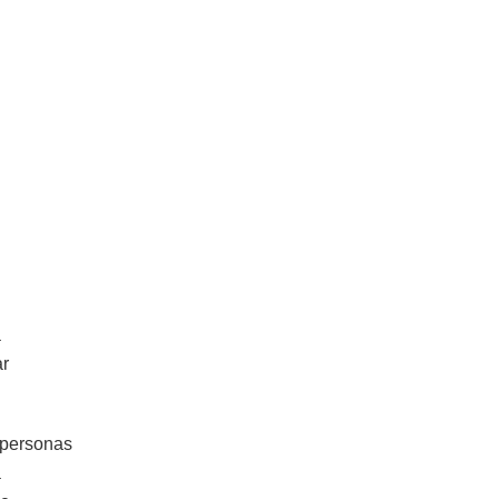
a
ar
 personas
a