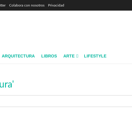
tter
Colabora con nosotros
Privacidad
ARQUITECTURA
LIBROS
ARTE
LIFESTYLE
ura'