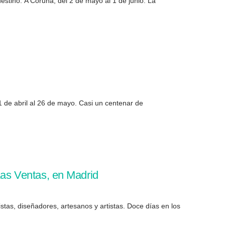
estino: A Coruña, del 2 de mayo al 1 de junio. La
1 de abril al 26 de mayo. Casi un centenar de
 Las Ventas, en Madrid
stas, diseñadores, artesanos y artistas. Doce días en los