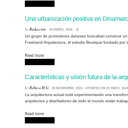
ARQUITECTURA
Una urbanización positiva en Dinamarca
by
Redacción
20 ENERO, 2024
0
Un grupo de promotores daneses buscaban construir un b
Freehand Arquitectura, el estudio Boutique fundado por la
Details
Read more
ARQUITECTURA
Características y visión futura de la arq
by
Rebeca H.G
30 NOVIEMBRE, 2023 - UPDATED ON 31 MAYO, 202
La arquitectura actual está experimentando una transfor
arquitectos y diseñadores de todo el mundo están trabaj
Details
Read more
ARQUITECTURA