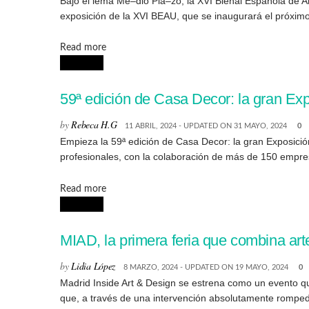
Bajo el lema Me–dio Pla–zo, la XVI Bienal Española de Ar
exposición de la XVI BEAU, que se inaugurará el próximo 
Details
Read more
NOTICIAS
59ª edición de Casa Decor: la gran Exp
by
Rebeca H.G
11 ABRIL, 2024 - UPDATED ON 31 MAYO, 2024
0
Empieza la 59ª edición de Casa Decor: la gran Exposición
profesionales, con la colaboración de más de 150 empresa
Details
Read more
NOTICIAS
MIAD, la primera feria que combina art
by
Lidia López
8 MARZO, 2024 - UPDATED ON 19 MAYO, 2024
0
Madrid Inside Art & Design se estrena como un evento que
que, a través de una intervención absolutamente romped