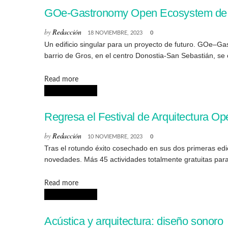
GOe-Gastronomy Open Ecosystem de Ba
by
Redacción
18 NOVIEMBRE, 2023
0
Un edificio singular para un proyecto de futuro. GOe–Ga
barrio de Gros, en el centro Donostia-San Sebastián, se c
Details
Read more
ARQUITECTURA
Regresa el Festival de Arquitectura O
by
Redacción
10 NOVIEMBRE, 2023
0
Tras el rotundo éxito cosechado en sus dos primeras ed
novedades. Más 45 actividades totalmente gratuitas para 
Details
Read more
ARQUITECTURA
Acústica y arquitectura: diseño sonoro