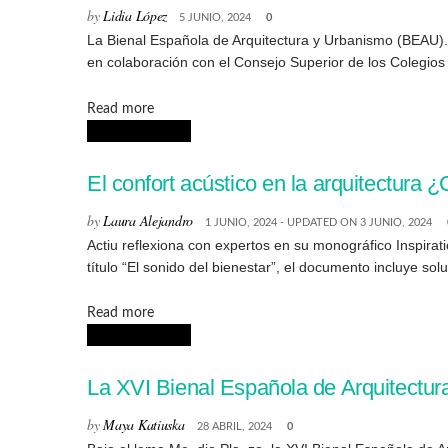
by
Lidia López
5 JUNIO, 2024
0
La Bienal Española de Arquitectura y Urbanismo (BEAU). 
en colaboración con el Consejo Superior de los Colegios 
Details
Read more
ARQUITECTURA
El confort acústico en la arquitectura ¿
by
Laura Alejandro
1 JUNIO, 2024 - UPDATED ON 3 JUNIO, 2024
Actiu reflexiona con expertos en su monográfico Inspirat
título “El sonido del bienestar”, el documento incluye sol
Details
Read more
ARQUITECTURA
La XVI Bienal Española de Arquitectu
by
Maya Katiuska
28 ABRIL, 2024
0