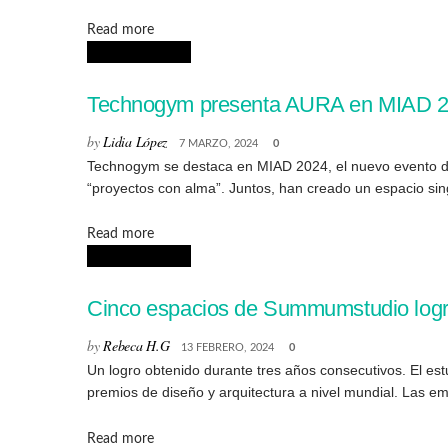
Details
Read more
ARQUITECTURA
Technogym presenta AURA en MIAD 20
by
Lidia López
7 MARZO, 2024
0
Technogym se destaca en MIAD 2024, el nuevo evento de 
“proyectos con alma”. Juntos, han creado un espacio sing
Details
Read more
ARQUITECTURA
Cinco espacios de Summumstudio logra
by
Rebeca H.G
13 FEBRERO, 2024
0
Un logro obtenido durante tres años consecutivos. El estu
premios de diseño y arquitectura a nivel mundial. Las em
Details
Read more