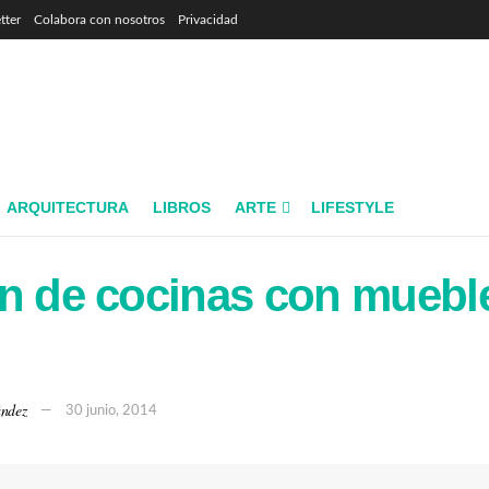
tter
Colabora con nosotros
Privacidad
ARQUITECTURA
LIBROS
ARTE
LIFESTYLE
n de cocinas con muebl
ndez
30 junio, 2014