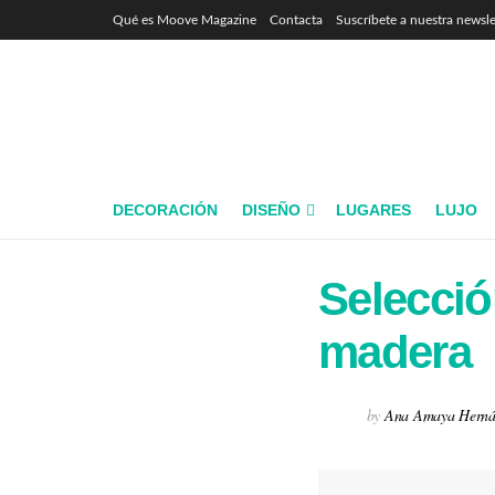
Qué es Moove Magazine
Contacta
Suscríbete a nuestra newsle
DECORACIÓN
DISEÑO
LUGARES
LUJO
Selecció
madera
by
Ana Amaya Herná