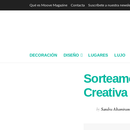
Qué es Moove Magazine
Contacta
Suscríbete a nuestra newsle
DECORACIÓN
DISEÑO
LUGARES
LUJO
Sorteamo
Creativa
by
Sandra Altamiran