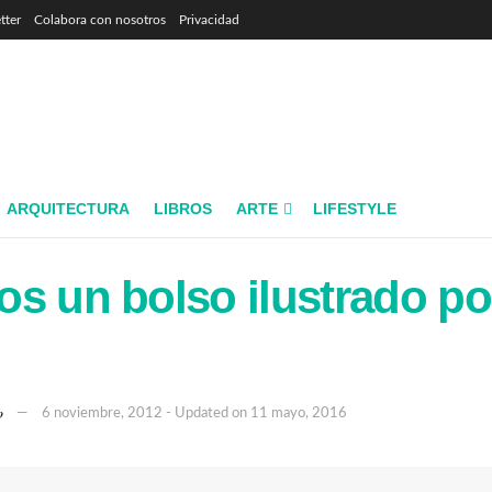
tter
Colabora con nosotros
Privacidad
ARQUITECTURA
LIBROS
ARTE
LIFESTYLE
s un bolso ilustrado po
o
6 noviembre, 2012 - Updated on 11 mayo, 2016