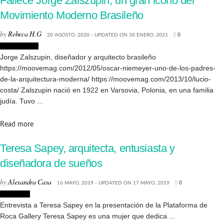
Fallece Jorge Zalszupin, un gran icono del
Movimiento Moderno Brasileño
by
Rebeca H.G
20 AGOSTO, 2020 - UPDATED ON 30 ENERO, 2021
0
Arquitectura
Jorge Zalszupin, diseñador y arquitecto brasileño
https://moovemag.com/2012/05/oscar-niemeyer-uno-de-los-padres-
de-la-arquitectura-moderna/ https://moovemag.com/2013/10/lucio-
costa/ Zalszupin nació en 1922 en Varsovia, Polonia, en una familia
judía. Tuvo ...
Details
Read more
Teresa Sapey, arquitecta, entusiasta y
diseñadora de sueños
by
Alexandra Casa
16 MAYO, 2019 - UPDATED ON 17 MAYO, 2019
0
Biografias
Entrevista a Teresa Sapey en la presentación de la Plataforma de
Roca Gallery Teresa Sapey es una mujer que dedica ...