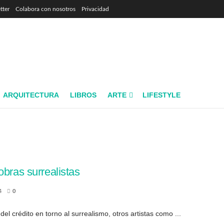
tter
Colabora con nosotros
Privacidad
ARQUITECTURA
LIBROS
ARTE
LIFESTYLE
obras surrealistas
4
0
el crédito en torno al surrealismo, otros artistas como ...