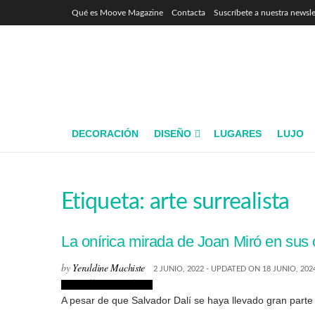
Qué es Moove Magazine
Contacta
Suscríbete a nuestra newsle
DECORACIÓN
DISEÑO
LUGARES
LUJO
Etiqueta:
arte surrealista
La onírica mirada de Joan Miró en sus 
by
Yeraldine Machiste
2 JUNIO, 2022 - UPDATED ON 18 JUNIO, 202
Biografías de Artistas
A pesar de que Salvador Dalí se haya llevado gran parte d