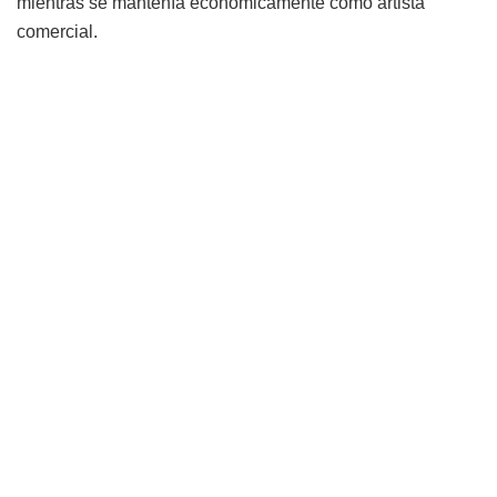
mientras se mantenía económicamente como artista
comercial.