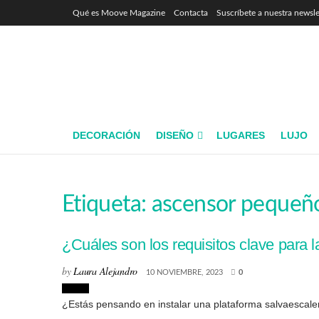
Qué es Moove Magazine
Contacta
Suscríbete a nuestra newsle
DECORACIÓN
DISEÑO
LUGARES
LUJO
Etiqueta:
ascensor pequeñ
¿Cuáles son los requisitos clave para 
by
Laura Alejandro
10 NOVIEMBRE, 2023
0
Hogar
¿Estás pensando en instalar una plataforma salvaescaler