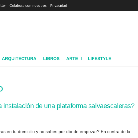
tter
Colabora con nosotros
Privacidad
ARQUITECTURA
LIBROS
ARTE
LIFESTYLE
o
la instalación de una plataforma salvaescaleras?
as en tu domicilio y no sabes por dónde empezar? En contra de la ...