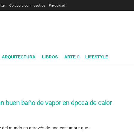
tter
Colabora con nosotros
Privacidad
ARQUITECTURA
LIBROS
ARTE
LIFESTYLE
 un buen baño de vapor en época de calor
z del mundo es a través de una costumbre que ...