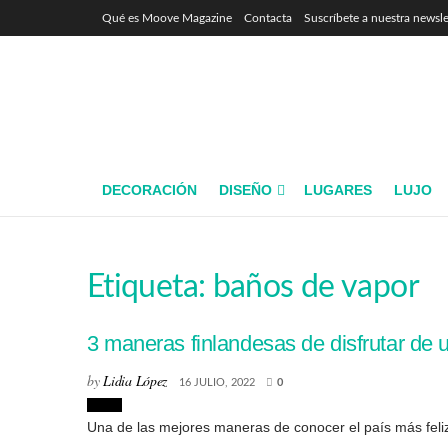
Qué es Moove Magazine
Contacta
Suscríbete a nuestra newsle
DECORACIÓN
DISEÑO
LUGARES
LUJO
Etiqueta:
baños de vapor
3 maneras finlandesas de disfrutar de
by
Lidia López
16 JULIO, 2022
0
Viajes
Una de las mejores maneras de conocer el país más feli