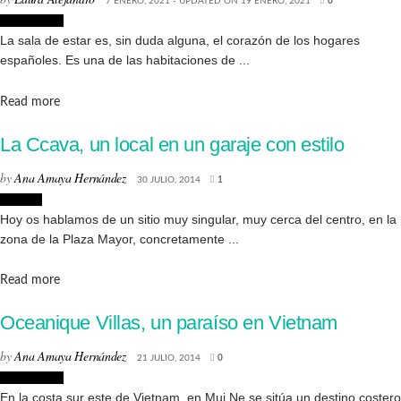
7 ENERO, 2021 - UPDATED ON 19 ENERO, 2021
0
Decoración
La sala de estar es, sin duda alguna, el corazón de los hogares
españoles. Es una de las habitaciones de ...
Details
Read more
La Ccava, un local en un garaje con estilo
by
Ana Amaya Hernández
30 JULIO, 2014
1
Lugares
Hoy os hablamos de un sitio muy singular, muy cerca del centro, en la
zona de la Plaza Mayor, concretamente ...
Details
Read more
Oceanique Villas, un paraíso en Vietnam
by
Ana Amaya Hernández
21 JULIO, 2014
0
Decoración
En la costa sur este de Vietnam, en Mui Ne se sitúa un destino costero