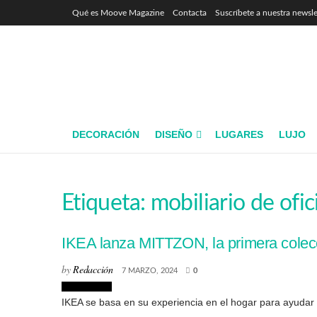
Qué es Moove Magazine
Contacta
Suscríbete a nuestra newsle
DECORACIÓN
DISEÑO
LUGARES
LUJO
Etiqueta:
mobiliario de ofic
IKEA lanza MITTZON, la primera colecc
by
Redacción
7 MARZO, 2024
0
Decoración
IKEA se basa en su experiencia en el hogar para ayudar 