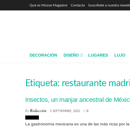
Qué es Moove Magazine
Contacta
Suscríbete a nuestra newsle
DECORACIÓN
DISEÑO
LUGARES
LUJO
Etiqueta:
restaurante madr
Insectos, un manjar ancestral de Méxi
by
Redacción
5 SEPTIEMBRE, 2022
0
Lugares
La gastronomía mexicana es una de las más ricas por la gr