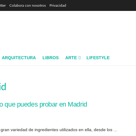
tter
Colabora con nosotros
Privacidad
ARQUITECTURA
LIBROS
ARTE
LIFESTYLE
id
co que puedes probar en Madrid
an variedad de ingredientes utilizados en ella, desde los ...