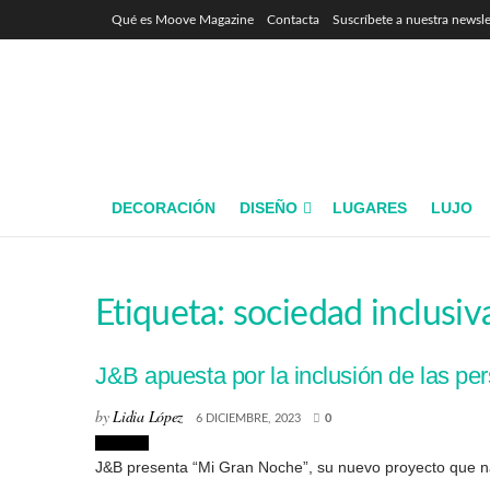
Qué es Moove Magazine
Contacta
Suscríbete a nuestra newsle
DECORACIÓN
DISEÑO
LUGARES
LUJO
Etiqueta:
sociedad inclusiv
J&B apuesta por la inclusión de las pe
by
Lidia López
6 DICIEMBRE, 2023
0
Eventos
J&B presenta “Mi Gran Noche”, su nuevo proyecto que nace