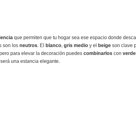
lencia
que permiten que tu hogar sea ese espacio donde desca
es son los
neutros
. El
blanco
,
gris medio
y el
beige
son clave p
pero para elevar la decoración puedes
combinarlos
con
verde
o será una estancia elegante.