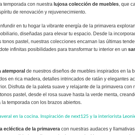
la temporada con nuestra
lujosa
colección de muebles
, que c
píritu de renovación y rejuvenecimiento.
nfundir en tu hogar la vibrante energía de la primavera explora
biliario, diseñadas para elevar tu espacio. Desde la incorpor
s tonos pastel, nuestras colecciones encarnan las últimas tend
ote infinitas posibilidades para transformar tu interior en un
san
a atemporal
de nuestros diseños de muebles inspirados en la b
os en rica madera, detalles intrincados de ratán y elegantes a
terior. Disfruta de la paleta suave y relajante de la primavera co
 tonos pastel, desde el rosa suave hasta la verde menta, crean
 la temporada con los brazos abiertos.
eral en la cocina. Inspiración de next125 y la interiorista Leoni
a ecléctica de la primavera
con nuestras audaces y llamativas 