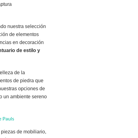
aptura
ndo nuestra selección
ación de elementos
encias en decoración
tuario de estilo y
elleza de la
centos de piedra que
n nuestras opciones de
do un ambiente sereno
e Pauls
piezas de mobiliario,