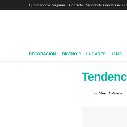
Qué es Moove Magazine
Contacta
Suscríbete a nuestra newsle
DECORACIÓN
DISEÑO
LUGARES
LUJO
Tendenci
by
Maya Katiuska