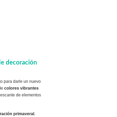
 de decoración
to para darle un nuevo
de
colores vibrantes
frescante de elementos
ración primaveral
.