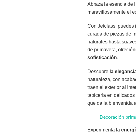
Abraza la esencia de 
maravillosamente el es
Con Jetclass, puedes i
curada de piezas de mo
naturales hasta suave
de primavera, ofreciénd
sofisticación
.
Descubre
la eleganci
naturaleza, con acabad
traen el exterior al in
tapicería en delicados
que da la bienvenida a
Decoración primav
Experimenta la
energí