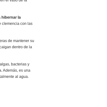
en el vaso de la
hibernar la
ne clemencia con las
neras de mantener su
caigan dentro de la
lgas, bacterias y
ua. Además, es una
talmente al agua.