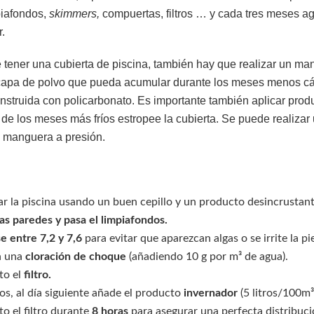
piafondos,
skimmers,
compuertas, filtros … y cada tres meses ag
.
tener una cubierta de piscina, también hay que realizar un man
 capa de polvo que pueda acumular durante los meses menos cál
onstruida con policarbonato. Es importante también aplicar pro
de los meses más fríos estropee la cubierta. Se puede realizar
 manguera a presión.
ar la piscina usando un buen cepillo y un producto desincrustant
las paredes y pasa el limpiafondos.
 entre 7,2 y 7,6
para evitar que aparezcan algas o se irrite la pie
n una
cloración de choque
(añadiendo 10 g por m³ de agua).
to el
filtro.
os, al día siguiente añade el producto
invernador
(5 litros/100m³
o el filtro durante
8 horas
para asegurar una perfecta distribuci