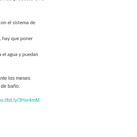
on el sistema de
o, hay que poner
a el agua y puedan
ante los meses
 de baño.
ps://bit.ly/3Hxr4mM