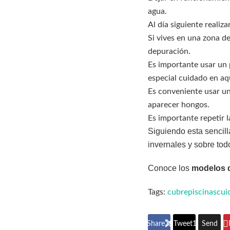
agua.
Al día siguiente realiz
Si vives en una zona de
depuración.
Es importante usar un
especial cuidado en aq
Es conveniente usar un
aparecer hongos.
Es importante repetir l
Siguiendo esta sencil
invernales y sobre to
Conoce los
modelos d
Tags:
cubrepiscinas
cui
Share
296
Tweet
185
Send