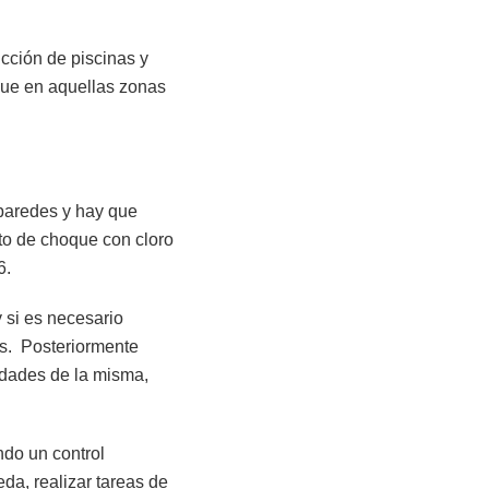
ción de piscinas y
ue en aquellas zonas
 paredes y hay que
nto de choque con cloro
6.
y si es necesario
os. Posteriormente
edades de la misma,
ndo un control
eda, realizar tareas de