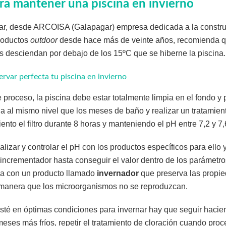
ra mantener una piscina en invierno
r, desde ARCOISA (Galapagar) empresa dedicada a la construc
roductos
outdoor
desde hace más de veinte años, recomienda q
s desciendan por debajo de los 15ºC que se hiberne la piscina.
rvar perfecta tu piscina en invierno
e proceso, la piscina debe estar totalmente limpia en el fondo y
na al mismo nivel que los meses de baño y realizar un tratamie
nto el filtro durante 8 horas y manteniendo el pH entre 7,2 y 7,
lizar y controlar el pH con los productos específicos para ello 
 incrementador hasta conseguir el valor dentro de los parámetr
gua con un producto llamado
invernador
que preserva las propi
manera que los microorganismos no se reproduzcan.
sté en óptimas condiciones para invernar hay que seguir hacie
meses más fríos, repetir el tratamiento de cloración cuando proc