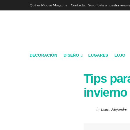
Qué es Moove Magazine
Contacta
Suscríbete a nuestra newsle
DECORACIÓN
DISEÑO
LUGARES
LUJO
Tips par
invierno
by
Laura Alejandro