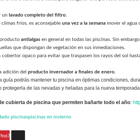
ar un
lavado completo del filtro
.
 climas fríos, es aconsejable
una vez a la semana
mover el agua c
 producto
antialgas
en general en todas las piscinas. Sin embarg
uellas que dispongan de vegetación en sus inmediaciones.
 cobertor opaco para evitar que traspasen los rayos del sol hast
a adición del
producto invernador a finales de enero
.
la guía podrás mantener tu piscina en óptimas condiciones, dur
do protegerla de las nevadas y heladas para la nueva temporada
e cubierta de piscina que permiten bañarte todo el año
:
htt
dado piscinas
piscinas en invierno
Pin
67