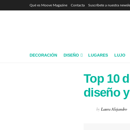
Qué es Moove Magazine
Contacta
Suscríbete a nuestra newsle
DECORACIÓN
DISEÑO
LUGARES
LUJO
Top 10 d
diseño y
by
Laura Alejandro