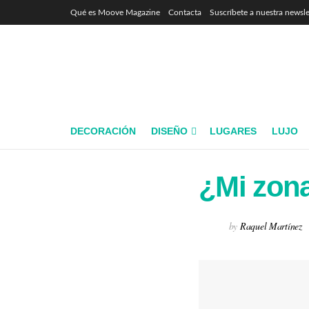
Qué es Moove Magazine
Contacta
Suscríbete a nuestra newsle
DECORACIÓN
DISEÑO
LUGARES
LUJO
¿Mi zona
by
Raquel Martínez