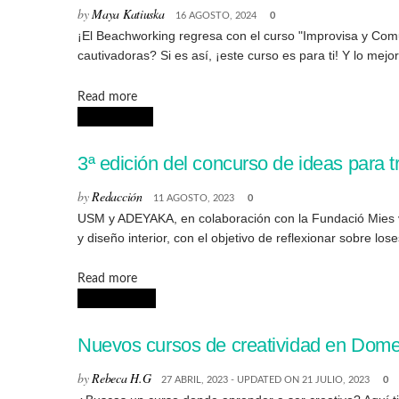
by
Maya Katiuska
16 AGOSTO, 2024
0
¡El Beachworking regresa con el curso "Improvisa y Com
cautivadoras? Si es así, ¡este curso es para ti! Y lo mejo
Details
Read more
CONCURSOS
3ª edición del concurso de ideas para 
by
Redacción
11 AGOSTO, 2023
0
USM y ADEYAKA, en colaboración con la Fundació Mies va
y diseño interior, con el objetivo de reflexionar sobre los
Details
Read more
CREATIVIDAD
Nuevos cursos de creatividad en Dome
by
Rebeca H.G
27 ABRIL, 2023 - UPDATED ON 21 JULIO, 2023
0