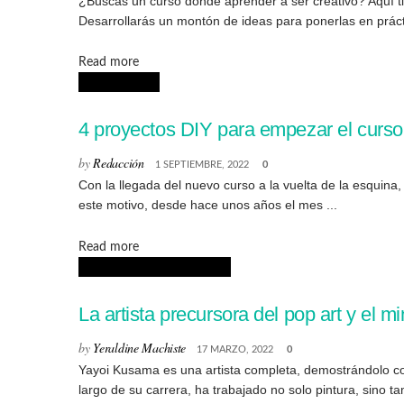
¿Buscas un curso donde aprender a ser creativo? Aquí t
Desarrollarás un montón de ideas para ponerlas en prácti
Details
Read more
DECORACIÓN
4 proyectos DIY para empezar el curs
by
Redacción
1 SEPTIEMBRE, 2022
0
Con la llegada del nuevo curso a la vuelta de la esquin
este motivo, desde hace unos años el mes ...
Details
Read more
BIOGRAFÍAS DE ARTISTAS
La artista precursora del pop art y el
by
Yeraldine Machiste
17 MARZO, 2022
0
Yayoi Kusama es una artista completa, demostrándolo con
largo de su carrera, ha trabajado no solo pintura, sino ta