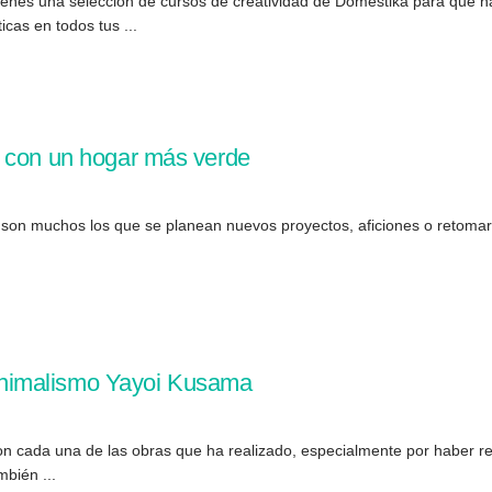
ienes una selección de cursos de creatividad de Domestika para que n
cas en todos tus ...
o con un hogar más verde
a, son muchos los que se planean nuevos proyectos, aficiones o retoma
 minimalismo Yayoi Kusama
 cada una de las obras que ha realizado, especialmente por haber repr
mbién ...