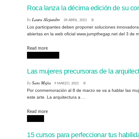
Roca lanza la décima edición de su co
by
Laura Alejandro
28 ABRIL, 2021
0
Los participantes deben proponer soluciones innovadora
abiertas en la web oficial www.jumpthegap.net del 3 de ma
Details
Read more
ARQUITECTURA
Las mujeres precursoras de la arquitec
by
Sara Mejía
9 MARZO, 2021
0
Por conmemoración al 8 de marzo se va a hablar las muje
este arte. La arquitectura a ...
Details
Read more
CURSOS
15 cursos para perfeccionar tus habilid