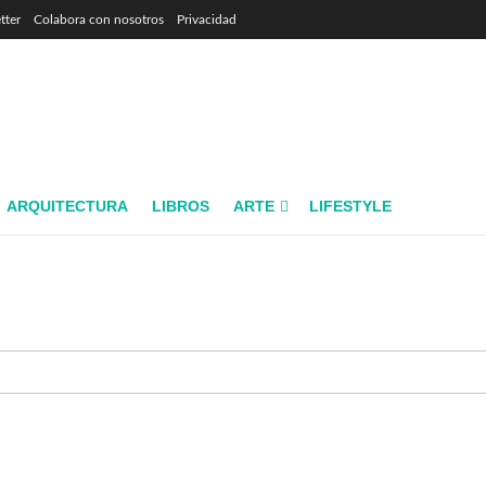
tter
Colabora con nosotros
Privacidad
ARQUITECTURA
LIBROS
ARTE
LIFESTYLE