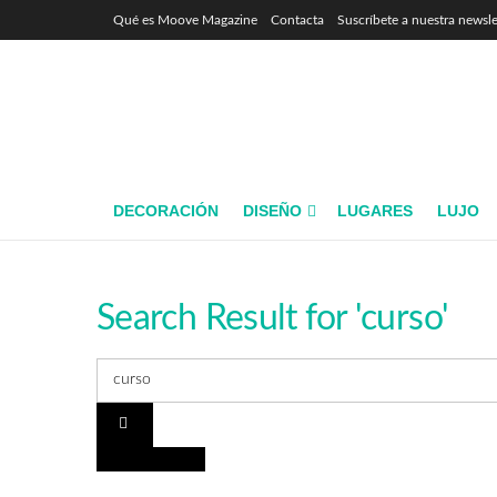
Qué es Moove Magazine
Contacta
Suscríbete a nuestra newsle
DECORACIÓN
DISEÑO
LUGARES
LUJO
Search Result for 'curso'
INTERIORISMO