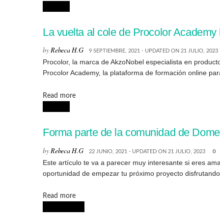
CURSOS
La vuelta al cole de Procolor Academy 
by
Rebeca H.G
9 SEPTIEMBRE, 2021 - UPDATED ON 21 JULIO, 2023
Procolor, la marca de AkzoNobel especialista en producto
Procolor Academy, la plataforma de formación online para l
Details
Read more
CURSOS
Forma parte de la comunidad de Domest
by
Rebeca H.G
22 JUNIO, 2021 - UPDATED ON 21 JULIO, 2023
0
Este artículo te va a parecer muy interesante si eres a
oportunidad de empezar tu próximo proyecto disfrutando 
Details
Read more
CONCURSOS