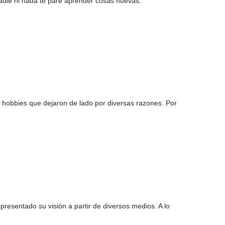
adie ni nada te pare aprender cosas nuevas.
r hobbies que dejaron de lado por diversas razones. Por
esentado su visión a partir de diversos medios. A lo