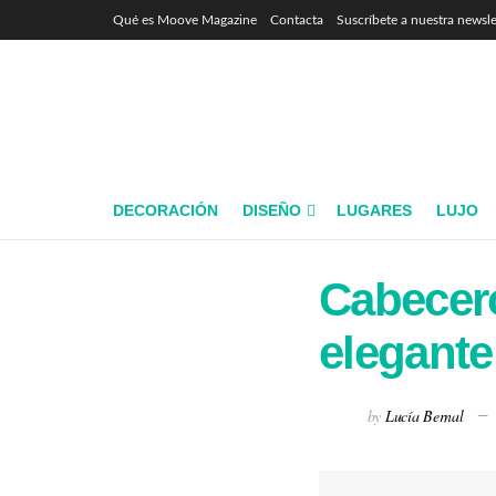
Qué es Moove Magazine
Contacta
Suscríbete a nuestra newsle
DECORACIÓN
DISEÑO
LUGARES
LUJO
Cabecero
elegante
by
Lucía Bernal