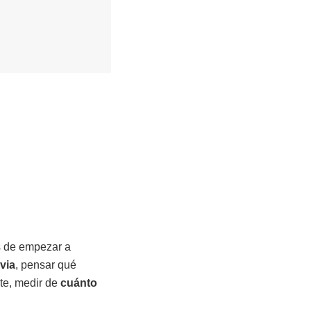
es de empezar a
via
, pensar qué
nte, medir de
cuánto