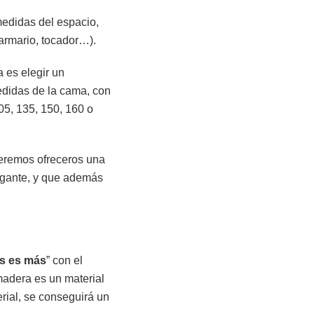
medidas del espacio,
armario, tocador…).
a es elegir un
didas de la cama, con
05, 135, 150, 160 o
ueremos ofreceros una
egante, y que además
s es más
” con el
adera es un material
erial, se conseguirá un