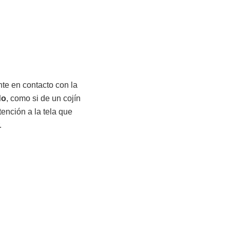
nte en contacto con la
do
, como si de un cojín
tención a la tela que
.