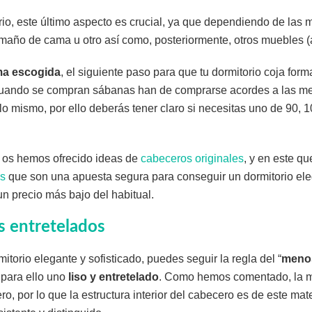
rio, este último aspecto es crucial, ya que dependiendo de las 
amaño de cama u otro así como, posteriormente, otros muebles (
a escogida
, el siguiente paso para que tu dormitorio coja form
 cuando se compran sábanas han de comprarse acordes a las me
o mismo, por ello deberás tener claro si necesitas uno de 90, 1
s os hemos ofrecido ideas de
cabeceros originales
, y en este q
os
que son una apuesta segura para conseguir un dormitorio el
n precio más bajo del habitual.
s entretelados
itorio elegante y sofisticado, puedes seguir la regla del “
meno
para ello uno
liso y entretelado
. Como hemos comentado, la m
o, por lo que la estructura interior del cabecero es de este mat