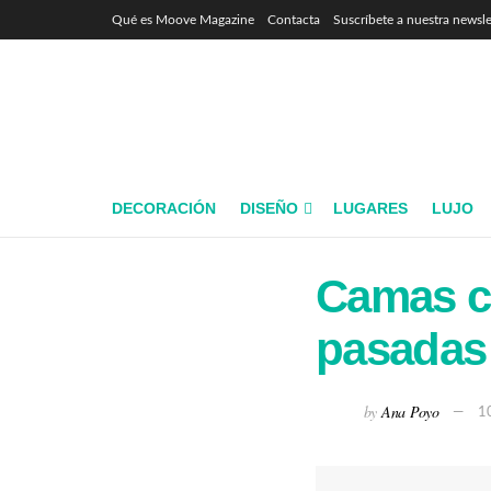
Qué es Moove Magazine
Contacta
Suscríbete a nuestra newsle
DECORACIÓN
DISEÑO
LUGARES
LUJO
Camas co
pasadas
by
Ana Poyo
1