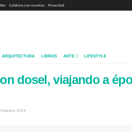
tter
Colabora con nosotros
Privacidad
ARQUITECTURA
LIBROS
ARTE
LIFESTYLE
n dosel, viajando a ép
0 febrero, 2014