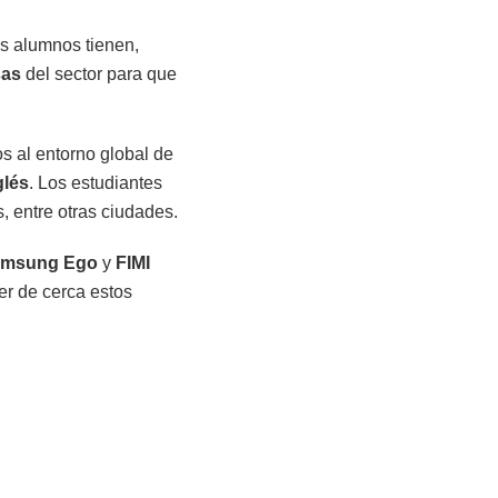
os alumnos tienen,
sas
del sector para que
s al entorno global de
glés
. Los estudiantes
, entre otras ciudades.
amsung Ego
y
FIMI
er de cerca estos