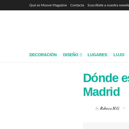
Qué es Moove Magazine
Contacta
Suscríbete a nuestra newsle
DECORACIÓN
DISEÑO
LUGARES
LUJO
Dónde e
Madrid
by
Rebeca H.G