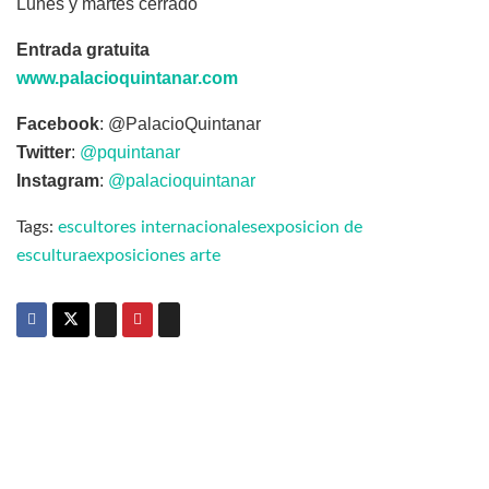
Lunes y martes cerrado
Entrada gratuita
www.palacioquintanar.com
Facebook
: @PalacioQuintanar
Twitter
:
@pquintanar
Instagram
:
@palacioquintanar
Tags:
escultores internacionales
exposicion de
escultura
exposiciones arte