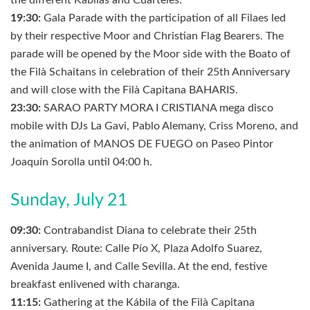
the different Kábilas and Cuarteles.
19:30:
Gala Parade with the participation of all Filaes led
by their respective Moor and Christian Flag Bearers. The
parade will be opened by the Moor side with the Boato of
the Filà Schaitans in celebration of their 25th Anniversary
and will close with the Filà Capitana BAHARIS.
23:30:
SARAO PARTY MORA I CRISTIANA mega disco
mobile with DJs La Gavi, Pablo Alemany, Criss Moreno, and
the animation of MANOS DE FUEGO on Paseo Pintor
Joaquín Sorolla until 04:00 h.
Sunday, July 21
09:30:
Contrabandist Diana to celebrate their 25th
anniversary. Route: Calle Pío X, Plaza Adolfo Suarez,
Avenida Jaume I, and Calle Sevilla. At the end, festive
breakfast enlivened with charanga.
11:15:
Gathering at the Kábila of the Filà Capitana