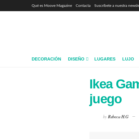
Qué es Moove Magazine
Contacta
Suscríbete a nuestra newsle
DECORACIÓN
DISEÑO
LUGARES
LUJO
Ikea Gam
juego
by
Rebeca H.G