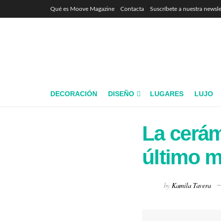
Qué es Moove Magazine
Contacta
Suscríbete a nuestra newsle
DECORACIÓN
DISEÑO
LUGARES
LUJO
La cerám
último m
by
Kamila Tavera