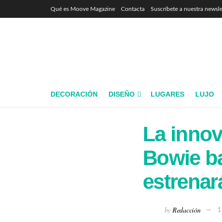
Qué es Moove Magazine
Contacta
Suscríbete a nuestra newsle
DECORACIÓN
DISEÑO
LUGARES
LUJO
La innov
Bowie ba
estrena
by
Redacción
1