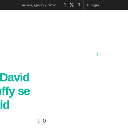
viernes, agosto 7, 2026
Login
 David
ffy se
id
0