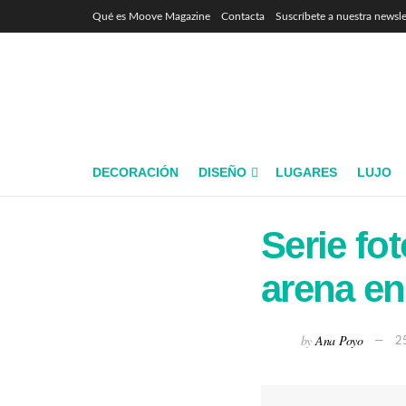
Qué es Moove Magazine
Contacta
Suscríbete a nuestra newsle
DECORACIÓN
DISEÑO
LUGARES
LUJO
Serie fot
arena en 
by
Ana Poyo
2