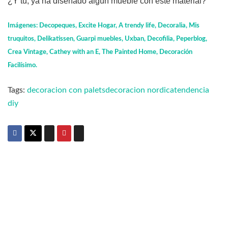
¿Y tú, ya ha diseñado algún mueble con este material?
Imágenes: Decopeques, Excite Hogar, A trendy life, Decoralia, Mis
truquitos, Delikatissen, Guarpi muebles, Uxban, Decofilia, Peperblog,
Crea Vintage, Cathey with an E, The Painted Home, Decoración
Facilísimo.
Tags:
decoracion con palets
decoracion nordica
tendencia
diy