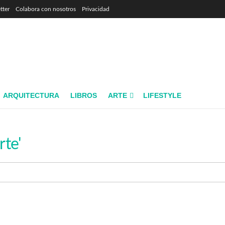
tter
Colabora con nosotros
Privacidad
ARQUITECTURA
LIBROS
ARTE
LIFESTYLE
rte'