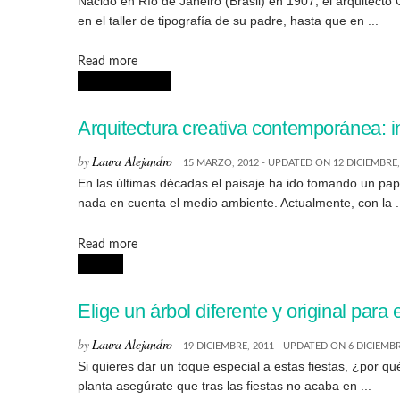
Nacido en Río de Janeiro (Brasil) en 1907, el arquitect
en el taller de tipografía de su padre, hasta que en ...
Details
Read more
ARQUITECTURA
Arquitectura creativa contemporánea: i
by
Laura Alejandro
15 MARZO, 2012 - UPDATED ON 12 DICIEMBRE,
En las últimas décadas el paisaje ha ido tomando un pape
nada en cuenta el medio ambiente. Actualmente, con la .
Details
Read more
DISEÑO
Elige un árbol diferente y original par
by
Laura Alejandro
19 DICIEMBRE, 2011 - UPDATED ON 6 DICIEMBR
Si quieres dar un toque especial a estas fiestas, ¿por q
planta asegúrate que tras las fiestas no acaba en ...