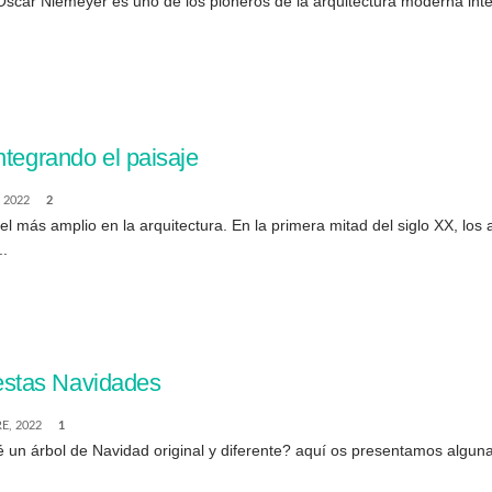
o Oscar Niemeyer es uno de los pioneros de la arquitectura moderna in
ntegrando el paisaje
 2022
2
l más amplio en la arquitectura. En la primera mitad del siglo XX, lo
..
a estas Navidades
E, 2022
1
ué un árbol de Navidad original y diferente? aquí os presentamos alguna