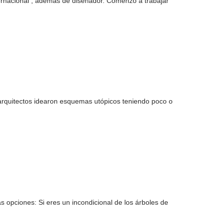
ternacional , además de diseñador. Comenzó a trabajar
s arquitectos idearon esquemas utópicos teniendo poco o
s opciones: Si eres un incondicional de los árboles de