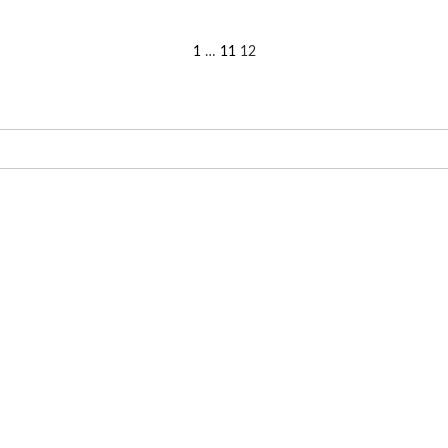
1
…
11
12